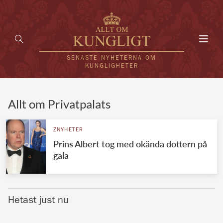
Toggl
navig
SENASTE NYHETERNA OM
KUNGLIGHETER
HEM
Allt om Privatpalats
KUNGAFAMILJEN
ZNYHETER
Prins Albert tog med okända dottern på
UTLÄNDSKT
gala
KÄNDISAR
VÄRLDENS KUNGAHUS
Hetast just nu
Svenska kungahuset
REDAKTION
Brittiska kungahuset