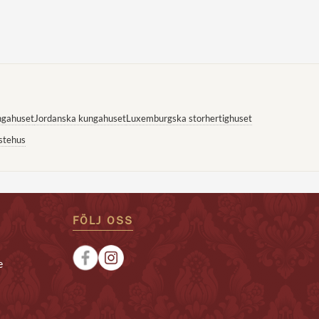
ngahuset
Jordanska kungahuset
Luxemburgska storhertighuset
stehus
FÖLJ OSS
e