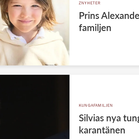
ZNYHETER
Prins Alexand
familjen
KUNGAFAMILJEN
Silvias nya tu
karantänen