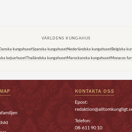
VÄRLDENS KUNGAHUS
Danska kungahuset
Spanska kungahuset
Nederländska kungahuset
Belgiska ku
ska kejsarhuset
Thailändska kungahuset
Marockanska kungahuset
Monacos fur
EMAP
KONTAKTA OSS
Epost:
redaktion@alltomkungligt.s
familjen
Telefon:
dskt
08-611 90 10
sar