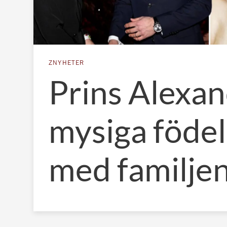
ZNYHETER
Prins Alexa
mysiga föde
med familje