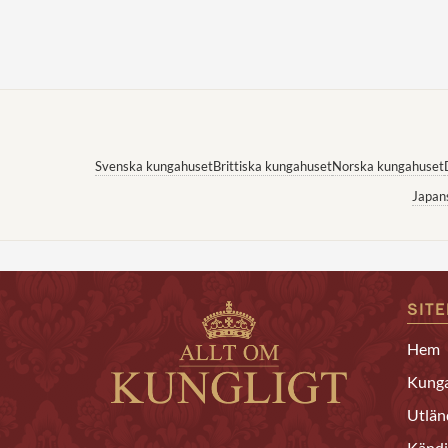
Svenska kungahuset
Brittiska kungahuset
Norska kungahuset
Japan
SIT
Hem
Kunga
Utlän
Kändi