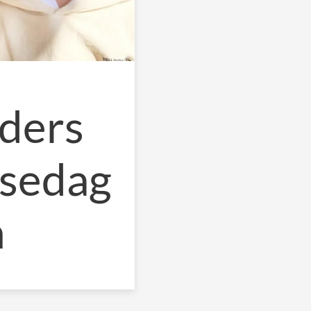
nders
lsedag
n