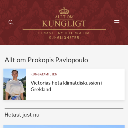
Toggl
navig
SENASTE NYHETERNA OM
KUNGLIGHETER
HEM
Allt om Prokopis Pavlopoulo
KUNGAFAMILJEN
KUNGAFAMILJEN
Victorias heta klimatdiskussion i
UTLÄNDSKT
Grekland
KÄNDISAR
VÄRLDENS KUNGAHUS
Hetast just nu
Svenska kungahuset
REDAKTION
Brittiska kungahuset