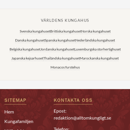
VÄRLDENS KUNGAHUS
Svenska kungahuset
Brittiska kungahuset
Norska kungahuset
Danska kungahuset
Spanska kungahuset
Nederländska kungahuset
Belgiska kungahuset
Jordanska kungahuset
Luxemburgska storhertighuset
Japanska kejsarhuset
Thailändska kungahuset
Marockanska kungahuset
Monacos furstehus
SITEMAP
KONTAKTA OSS
Epost:
Hem
redaktion@alltomkungligt.se
Kungafamiljen
Telefon: