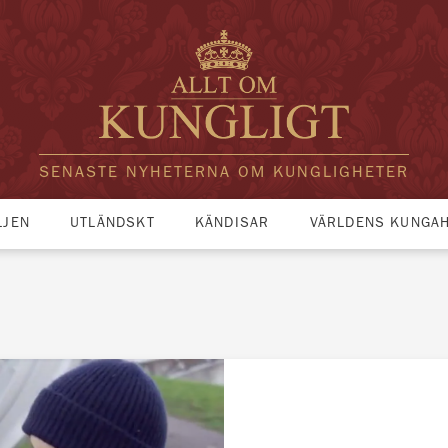
SENASTE NYHETERNA OM KUNGLIGHETER
LJEN
UTLÄNDSKT
KÄNDISAR
VÄRLDENS KUNGA