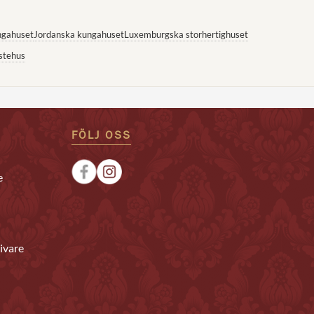
ngahuset
Jordanska kungahuset
Luxemburgska storhertighuset
stehus
FÖLJ OSS
e
ivare