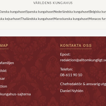
VÄRLDENS KUNGAHUS
Danska kungahuset
Spanska kungahuset
Nederländska kungahuset
Belgiska ku
ska kejsarhuset
Thailändska kungahuset
Marockanska kungahuset
Monacos fur
EMAP
KONTAKTA OSS
Epost:
redaktion@alltomkungligt.s
familjen
Telefon:
dskt
08-611 90 10
sar
Chefredaktör & ansvarig utg
tion
Daniel Nyhlén
 kungahus-sajterna