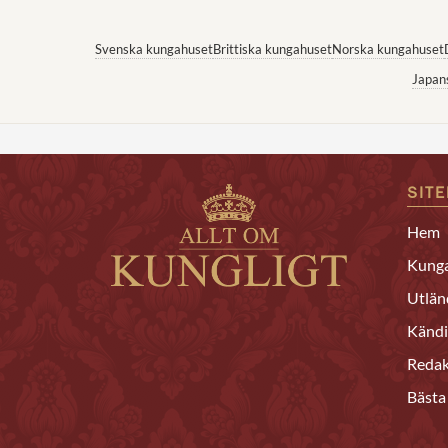
Svenska kungahuset
Brittiska kungahuset
Norska kungahuset
Japan
SIT
Hem
Kunga
Utlän
Kändi
Redak
Bästa