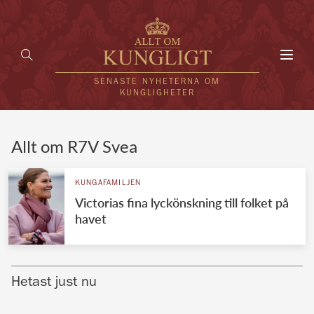
Toggl
navig
SENASTE NYHETERNA OM
KUNGLIGHETER
HEM
Allt om R7V Svea
KUNGAFAMILJEN
KUNGAFAMILJEN
Victorias fina lyckönskning till folket på
UTLÄNDSKT
havet
KÄNDISAR
VÄRLDENS KUNGAHUS
Hetast just nu
Svenska kungahuset
REDAKTION
Brittiska kungahuset