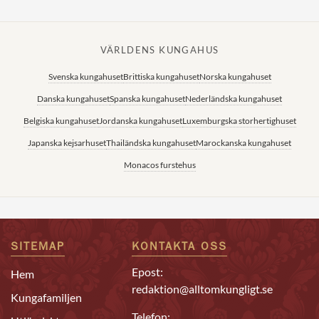
VÄRLDENS KUNGAHUS
Svenska kungahuset
Brittiska kungahuset
Norska kungahuset
Danska kungahuset
Spanska kungahuset
Nederländska kungahuset
Belgiska kungahuset
Jordanska kungahuset
Luxemburgska storhertighuset
Japanska kejsarhuset
Thailändska kungahuset
Marockanska kungahuset
Monacos furstehus
SITEMAP
KONTAKTA OSS
Epost:
Hem
redaktion@alltomkungligt.se
Kungafamiljen
Telefon: