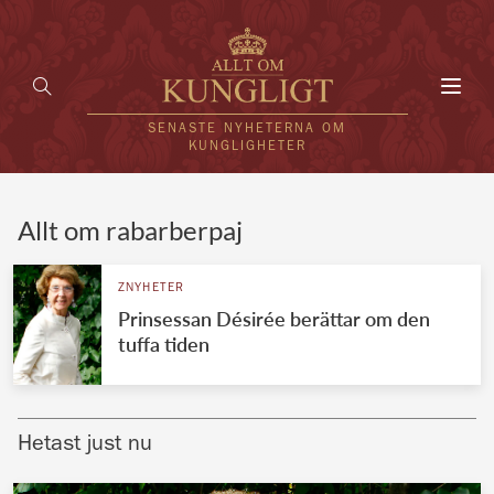
Toggl
navig
SENASTE NYHETERNA OM
KUNGLIGHETER
HEM
Allt om rabarberpaj
KUNGAFAMILJEN
ZNYHETER
Prinsessan Désirée berättar om den
UTLÄNDSKT
tuffa tiden
KÄNDISAR
VÄRLDENS KUNGAHUS
Hetast just nu
Svenska kungahuset
REDAKTION
Brittiska kungahuset