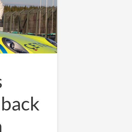
s
eback
a