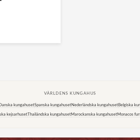
VÄRLDENS KUNGAHUS
Danska kungahuset
Spanska kungahuset
Nederländska kungahuset
Belgiska ku
ska kejsarhuset
Thailändska kungahuset
Marockanska kungahuset
Monacos fur