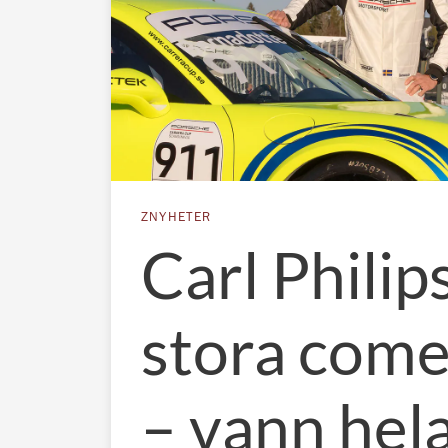
ZNYHETER
Carl Philip
stora com
– vann hel