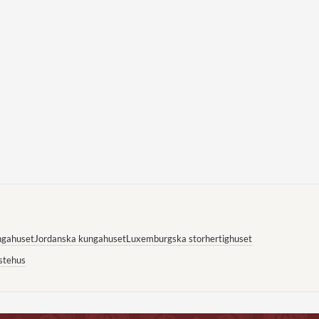
ngahuset
Jordanska kungahuset
Luxemburgska storhertighuset
stehus