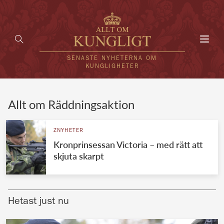
Toggl
navig
SENASTE NYHETERNA OM
KUNGLIGHETER
HEM
Allt om Räddningsaktion
KUNGAFAMILJEN
ZNYHETER
Kronprinsessan Victoria – med rätt att
UTLÄNDSKT
skjuta skarpt
KÄNDISAR
VÄRLDENS KUNGAHUS
Hetast just nu
Svenska kungahuset
REDAKTION
Brittiska kungahuset