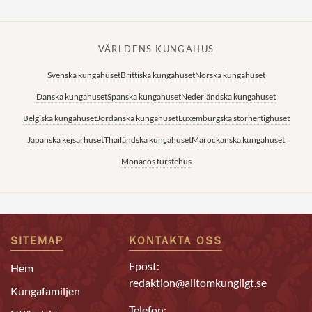
VÄRLDENS KUNGAHUS
Svenska kungahuset
Brittiska kungahuset
Norska kungahuset
Danska kungahuset
Spanska kungahuset
Nederländska kungahuset
Belgiska kungahuset
Jordanska kungahuset
Luxemburgska storhertighuset
Japanska kejsarhuset
Thailändska kungahuset
Marockanska kungahuset
Monacos furstehus
SITEMAP
KONTAKTA OSS
Epost:
Hem
redaktion@alltomkungligt.se
Kungafamiljen
Telefon: