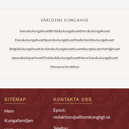
VÄRLDENS KUNGAHUS
Svenska kungahuset
Brittiska kungahuset
Norska kungahuset
Danska kungahuset
Spanska kungahuset
Nederländska kungahuset
Belgiska kungahuset
Jordanska kungahuset
Luxemburgska storhertighuset
Japanska kejsarhuset
Thailändska kungahuset
Marockanska kungahuset
Monacos furstehus
SITEMAP
KONTAKTA OSS
Epost:
Hem
redaktion@alltomkungligt.se
Kungafamiljen
Telefon: