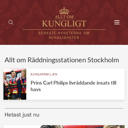
Toggl
navig
SENASTE NYHETERNA OM
KUNGLIGHETER
HEM
Allt om Räddningsstationen Stockholm
KUNGAFAMILJEN
KUNGAFAMILJEN
Prins Carl Philips livräddande insats till
UTLÄNDSKT
havs
KÄNDISAR
VÄRLDENS KUNGAHUS
Hetast just nu
Svenska kungahuset
REDAKTION
Brittiska kungahuset