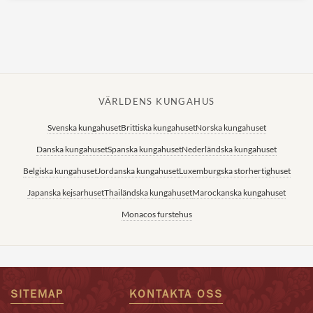
VÄRLDENS KUNGAHUS
Svenska kungahuset
Brittiska kungahuset
Norska kungahuset
Danska kungahuset
Spanska kungahuset
Nederländska kungahuset
Belgiska kungahuset
Jordanska kungahuset
Luxemburgska storhertighuset
Japanska kejsarhuset
Thailändska kungahuset
Marockanska kungahuset
Monacos furstehus
SITEMAP
KONTAKTA OSS