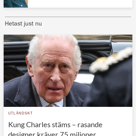
Norska kungahuset
Danska kungahuset
Hetast just nu
Spanska kungahuset
Nederländska kungahuset
Belgiska kungahuset
Jordanska kungahuset
Luxemburgska storhertighuset
Japanska kejsarhuset
Thailändska kungahuset
Marockanska kungahuset
UTLÄNDSKT
Monacos furstehus
Kung Charles stäms – rasande
designer kräver 75 miljoner