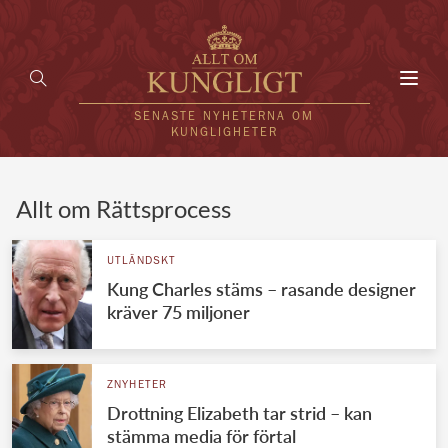
Toggl
navig
SENASTE NYHETERNA OM
KUNGLIGHETER
HEM
Allt om Rättsprocess
KUNGAFAMILJEN
UTLÄNDSKT
Kung Charles stäms – rasande designer
UTLÄNDSKT
kräver 75 miljoner
KÄNDISAR
VÄRLDENS KUNGAHUS
ZNYHETER
Drottning Elizabeth tar strid – kan
Svenska kungahuset
REDAKTION
stämma media för förtal
Brittiska kungahuset