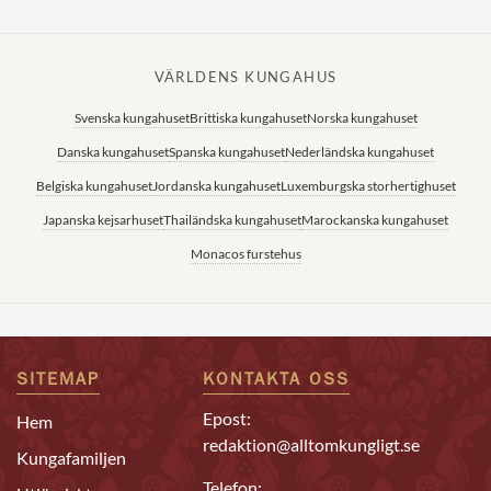
VÄRLDENS KUNGAHUS
Svenska kungahuset
Brittiska kungahuset
Norska kungahuset
Danska kungahuset
Spanska kungahuset
Nederländska kungahuset
Belgiska kungahuset
Jordanska kungahuset
Luxemburgska storhertighuset
Japanska kejsarhuset
Thailändska kungahuset
Marockanska kungahuset
Monacos furstehus
SITEMAP
KONTAKTA OSS
Epost:
Hem
redaktion@alltomkungligt.se
Kungafamiljen
Telefon: