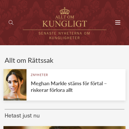
Toggl
navig
SENASTE NYHETERNA OM
KUNGLIGHETER
HEM
Allt om Rättssak
KUNGAFAMILJEN
ZNYHETER
Meghan Markle stäms för förtal –
UTLÄNDSKT
riskerar förlora allt
KÄNDISAR
VÄRLDENS KUNGAHUS
Hetast just nu
Svenska kungahuset
REDAKTION
Brittiska kungahuset