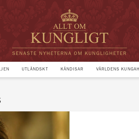
SENASTE NYHETERNA OM KUNGLIGHETER
LJEN
UTLÄNDSKT
KÄNDISAR
VÄRLDENS KUNGA
s