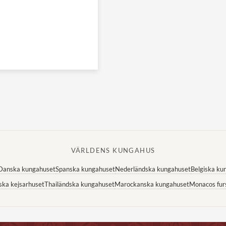
VÄRLDENS KUNGAHUS
Danska kungahuset
Spanska kungahuset
Nederländska kungahuset
Belgiska ku
ska kejsarhuset
Thailändska kungahuset
Marockanska kungahuset
Monacos fur