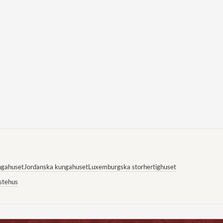
ngahuset
Jordanska kungahuset
Luxemburgska storhertighuset
stehus