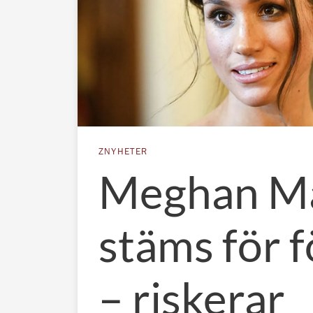
ZNYHETER
Meghan Ma
stäms för f
– riskerar