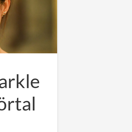
rkle
örtal