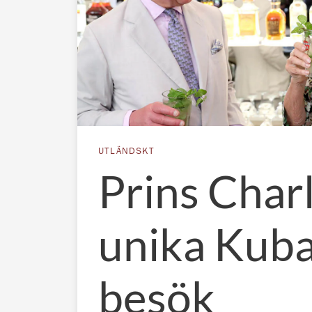
UTLÄNDSKT
Prins Char
unika Kuba
besök