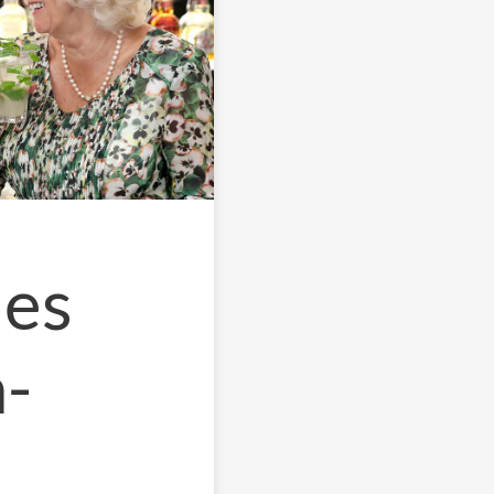
les
-