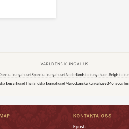
VÄRLDENS KUNGAHUS
Danska kungahuset
Spanska kungahuset
Nederländska kungahuset
Belgiska ku
ska kejsarhuset
Thailändska kungahuset
Marockanska kungahuset
Monacos fur
EMAP
KONTAKTA OSS
Epost: