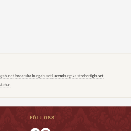
ngahuset
Jordanska kungahuset
Luxemburgska storhertighuset
stehus
FÖLJ OSS