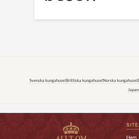
Svenska kungahuset
Brittiska kungahuset
Norska kungahuset
Japan
SIT
Hem