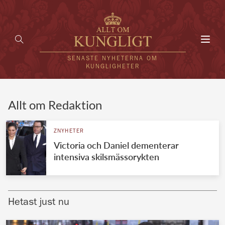
Toggl
navig
SENASTE NYHETERNA OM
KUNGLIGHETER
HEM
Allt om Redaktion
KUNGAFAMILJEN
ZNYHETER
Victoria och Daniel dementerar
UTLÄNDSKT
intensiva skilsmässorykten
KÄNDISAR
VÄRLDENS KUNGAHUS
Hetast just nu
Svenska kungahuset
REDAKTION
Brittiska kungahuset