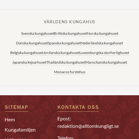
VÄRLDENS KUNGAHUS
Svenska kungahuset
Brittiska kungahuset
Norska kungahuset
Danska kungahuset
Spanska kungahuset
Nederländska kungahuset
Belgiska kungahuset
Jordanska kungahuset
Luxemburgska storhertighuset
Japanska kejsarhuset
Thailändska kungahuset
Marockanska kungahuset
Monacos furstehus
SITEMAP
KONTAKTA OSS
Epost:
Hem
redaktion@alltomkungligt.se
Kungafamiljen
Telefon: