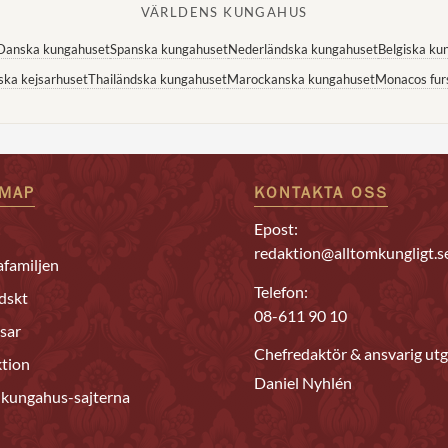
VÄRLDENS KUNGAHUS
Danska kungahuset
Spanska kungahuset
Nederländska kungahuset
Belgiska ku
ska kejsarhuset
Thailändska kungahuset
Marockanska kungahuset
Monacos fur
EMAP
KONTAKTA OSS
Epost:
redaktion@alltomkungligt.s
familjen
Telefon:
dskt
08-611 90 10
sar
Chefredaktör & ansvarig utg
tion
Daniel Nyhlén
 kungahus-sajterna