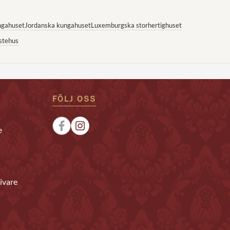
ngahuset
Jordanska kungahuset
Luxemburgska storhertighuset
stehus
FÖLJ OSS
e
ivare