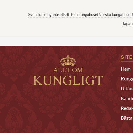
Svenska kungahuset
Brittiska kungahuset
Norska kungahuset
Japan
SIT
Hem
Kunga
Utlän
Kändi
Redak
Bästa