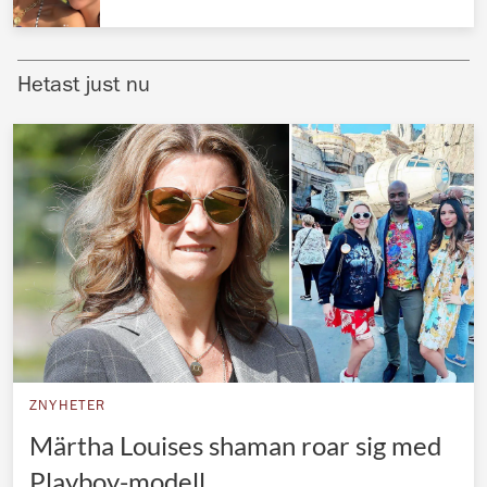
Norska kungahuset
Danska kungahuset
Hetast just nu
Spanska kungahuset
Nederländska kungahuset
Belgiska kungahuset
Jordanska kungahuset
Luxemburgska storhertighuset
Japanska kejsarhuset
Thailändska kungahuset
Marockanska kungahuset
ZNYHETER
Monacos furstehus
Märtha Louises shaman roar sig med
Playboy-modell