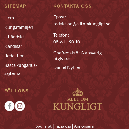
SITEMAP
KONTAKTA OSS
Epost:
Hem
redaktion@alltomkungligt.se
Kungafamiljen
Telefon:
Utländskt
08-611 90 10
Kändisar
Chefredaktör & ansvarig
Redaktion
utgivare
Bästa kungahus-
Daniel Nyhlén
sajterna
FÖLJ OSS
|
|
Sponsrat
Tipsa oss
Annonsera