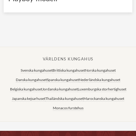
VÄRLDENS KUNGAHUS
Svenska kungahuset
Brittiska kungahuset
Norska kungahuset
Danska kungahuset
Spanska kungahuset
Nederländska kungahuset
Belgiska kungahuset
Jordanska kungahuset
Luxemburgska storhertighuset
Japanska kejsarhuset
Thailändska kungahuset
Marockanska kungahuset
Monacos furstehus