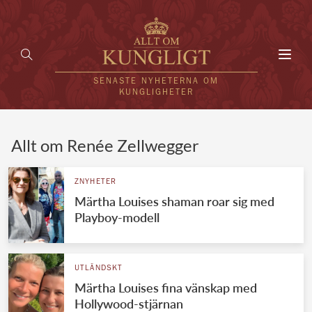
Toggl
navig
SENASTE NYHETERNA OM
KUNGLIGHETER
HEM
Allt om Renée Zellwegger
KUNGAFAMILJEN
ZNYHETER
Märtha Louises shaman roar sig med
UTLÄNDSKT
Playboy-modell
KÄNDISAR
VÄRLDENS KUNGAHUS
UTLÄNDSKT
Märtha Louises fina vänskap med
Svenska kungahuset
REDAKTION
Hollywood-stjärnan
Brittiska kungahuset