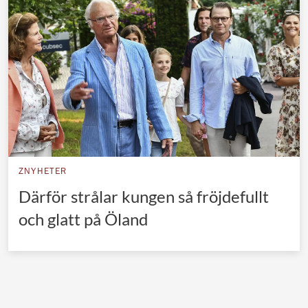
Norska kungahuset
Danska kungahuset
Spanska kungahuset
Nederländska kungahuset
Belgiska kungahuset
Jordanska kungahuset
Luxemburgska storhertighuset
ZNYHETER
Japanska kejsarhuset
Därför strålar kungen så fröjdefullt
och glatt på Öland
Thailändska kungahuset
Marockanska kungahuset
Monacos furstehus