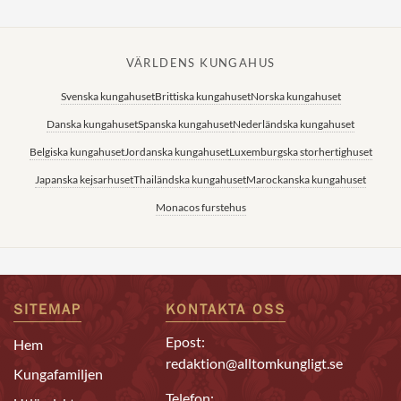
VÄRLDENS KUNGAHUS
Svenska kungahuset
Brittiska kungahuset
Norska kungahuset
Danska kungahuset
Spanska kungahuset
Nederländska kungahuset
Belgiska kungahuset
Jordanska kungahuset
Luxemburgska storhertighuset
Japanska kejsarhuset
Thailändska kungahuset
Marockanska kungahuset
Monacos furstehus
SITEMAP
KONTAKTA OSS
Epost:
Hem
redaktion@alltomkungligt.se
Kungafamiljen
Telefon: