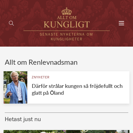
Toggl
navig
SENASTE NYHETERNA OM
KUNGLIGHETER
HEM
Allt om Renlevnadsman
KUNGAFAMILJEN
ZNYHETER
Därför strålar kungen så fröjdefullt och
UTLÄNDSKT
glatt på Öland
KÄNDISAR
VÄRLDENS KUNGAHUS
Hetast just nu
Svenska kungahuset
REDAKTION
Brittiska kungahuset