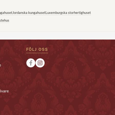
ngahuset
Jordanska kungahuset
Luxemburgska storhertighuset
stehus
FÖLJ OSS
e
ivare