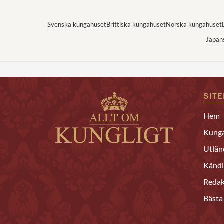
Svenska kungahuset
Brittiska kungahuset
Norska kungahuset
Japan
SIT
Hem
Kunga
Utlän
Kändi
Redak
Bästa