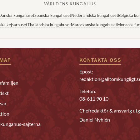
VÄRLDENS KUNGAHUS
Danska kungahuset
Spanska kungahuset
Nederländska kungahuset
Belgiska ku
ska kejsarhuset
Thailändska kungahuset
Marockanska kungahuset
Monacos fur
EMAP
KONTAKTA OSS
Epost:
redaktion@alltomkungligt.s
familjen
Telefon:
dskt
08-611 90 10
sar
Chefredaktör & ansvarig utg
tion
Daniel Nyhlén
 kungahus-sajterna