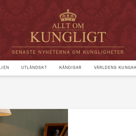
SENASTE NYHETERNA OM KUNGLIGHETER
LJEN
UTLÄNDSKT
KÄNDISAR
VÄRLDENS KUNGA