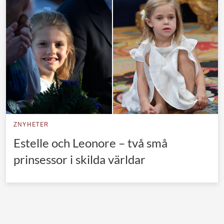
Norska kungahuset
Danska kungahuset
Spanska kungahuset
Nederländska kungahuset
Belgiska kungahuset
Jordanska kungahuset
Luxemburgska storhertighuset
ZNYHETER
Japanska kejsarhuset
Estelle och Leonore – två små
prinsessor i skilda världar
Thailändska kungahuset
Marockanska kungahuset
Monacos furstehus