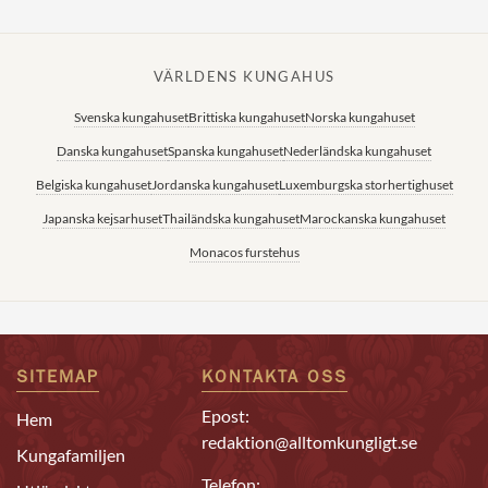
VÄRLDENS KUNGAHUS
Svenska kungahuset
Brittiska kungahuset
Norska kungahuset
Danska kungahuset
Spanska kungahuset
Nederländska kungahuset
Belgiska kungahuset
Jordanska kungahuset
Luxemburgska storhertighuset
Japanska kejsarhuset
Thailändska kungahuset
Marockanska kungahuset
Monacos furstehus
SITEMAP
KONTAKTA OSS
Epost:
Hem
redaktion@alltomkungligt.se
Kungafamiljen
Telefon: