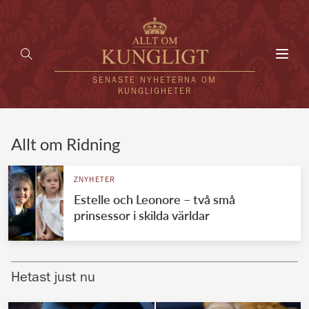
Toggl
navig
SENASTE NYHETERNA OM
KUNGLIGHETER
HEM
Allt om Ridning
KUNGAFAMILJEN
ZNYHETER
Estelle och Leonore – två små
UTLÄNDSKT
prinsessor i skilda världar
KÄNDISAR
VÄRLDENS KUNGAHUS
Hetast just nu
Svenska kungahuset
REDAKTION
Brittiska kungahuset