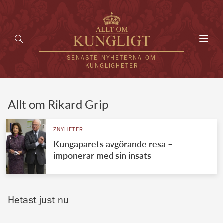
Toggl
navig
SENASTE NYHETERNA OM
KUNGLIGHETER
HEM
Allt om Rikard Grip
KUNGAFAMILJEN
ZNYHETER
Kungaparets avgörande resa –
UTLÄNDSKT
imponerar med sin insats
KÄNDISAR
VÄRLDENS KUNGAHUS
Hetast just nu
Svenska kungahuset
REDAKTION
Brittiska kungahuset