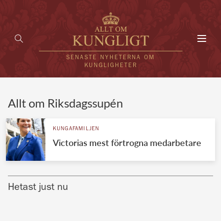
Toggl
navig
SENASTE NYHETERNA OM
KUNGLIGHETER
HEM
Allt om Riksdagssupén
KUNGAFAMILJEN
KUNGAFAMILJEN
Victorias mest förtrogna medarbetare
UTLÄNDSKT
KÄNDISAR
Hetast just nu
VÄRLDENS KUNGAHUS
Svenska kungahuset
REDAKTION
Brittiska kungahuset