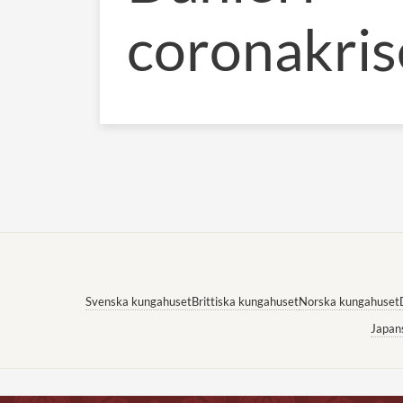
coronakri
Svenska kungahuset
Brittiska kungahuset
Norska kungahuset
Japan