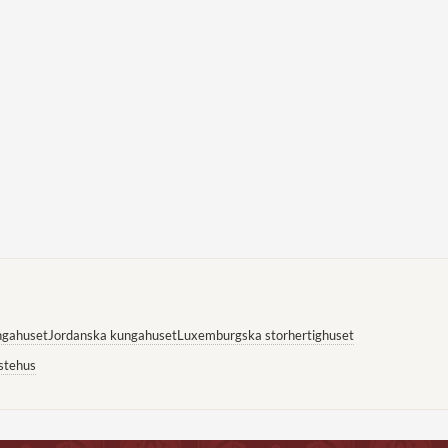
ngahuset
Jordanska kungahuset
Luxemburgska storhertighuset
stehus