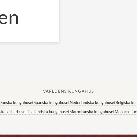
sen
VÄRLDENS KUNGAHUS
Danska kungahuset
Spanska kungahuset
Nederländska kungahuset
Belgiska ku
ska kejsarhuset
Thailändska kungahuset
Marockanska kungahuset
Monacos fur