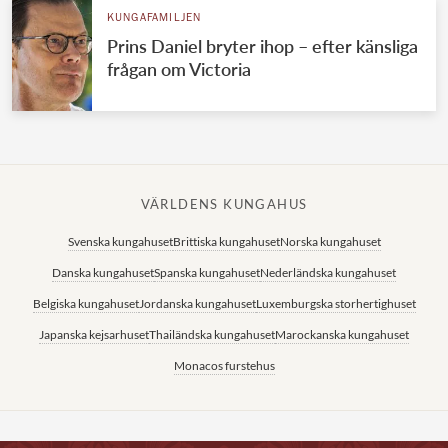
KUNGAFAMILJEN
Prins Daniel bryter ihop – efter känsliga
frågan om Victoria
VÄRLDENS KUNGAHUS
Svenska kungahuset
Brittiska kungahuset
Norska kungahuset
Danska kungahuset
Spanska kungahuset
Nederländska kungahuset
Belgiska kungahuset
Jordanska kungahuset
Luxemburgska storhertighuset
Japanska kejsarhuset
Thailändska kungahuset
Marockanska kungahuset
Monacos furstehus