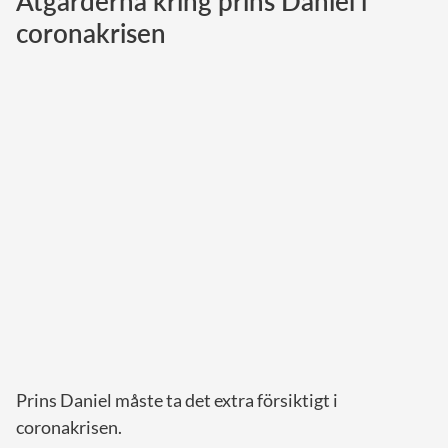
Åtgärderna kring prins Daniel i
coronakrisen
Norska kungahuset
Danska kungahuset
Spanska kungahuset
Nederländska kungahuset
Belgiska kungahuset
Jordanska kungahuset
Luxemburgska storhertighuset
Japanska kejsarhuset
Thailändska kungahuset
Marockanska kungahuset
Monacos furstehus
Prins Daniel måste ta det extra försiktigt i
coronakrisen.