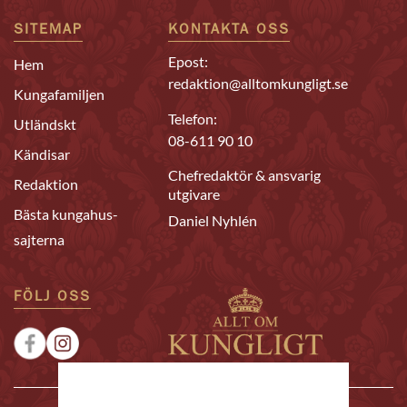
SITEMAP
KONTAKTA OSS
Epost:
Hem
redaktion@alltomkungligt.se
Kungafamiljen
Telefon:
Utländskt
08-611 90 10
Kändisar
Chefredaktör & ansvarig
Redaktion
utgivare
Bästa kungahus-
Daniel Nyhlén
sajterna
FÖLJ OSS
|
|
Sponsrat
Tipsa oss
Annonsera