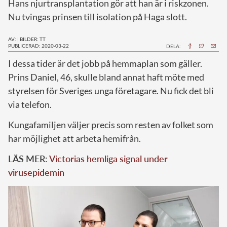
Hans njurtransplantation gör att han är i riskzonen.
Nu tvingas prinsen till isolation på Haga slott.
AV:
|
BILDER: TT
PUBLICERAD: 2020-03-22
DELA:
I
dessa tider är det jobb på hemmaplan som gäller.
Prins Daniel, 46, skulle bland annat haft möte med
styrelsen för Sveriges unga företagare. Nu fick det bli
via telefon.
Kungafamiljen väljer precis som resten av folket som
har möjlighet att arbeta hemifrån.
LÄS MER:
Victorias hemliga signal under
virusepidemin