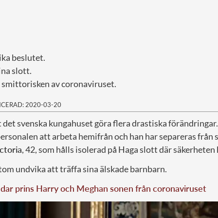
ka beslutet.
na slott.
a smittorisken av coronaviruset.
ICERAD: 2020-03-20
t det svenska kungahuset göra flera drastiska förändringar
ersonalen att arbeta hemifrån och han har separeras från s
ctoria
, 42, som hålls isolerad på Haga slott där säkerheten 
om undvika att träffa sina älskade barnbarn.
ddar prins Harry och Meghan sonen från coronaviruset