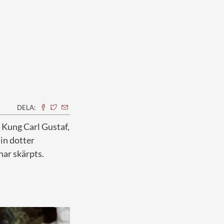
DELA:
. Kung Carl Gustaf,
in dotter
har skärpts.