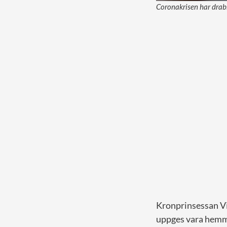
Coronakrisen har drabb
Kronprinsessan Vi
uppges vara hemm