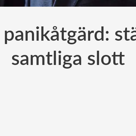
panikåtgärd: st
samtliga slott