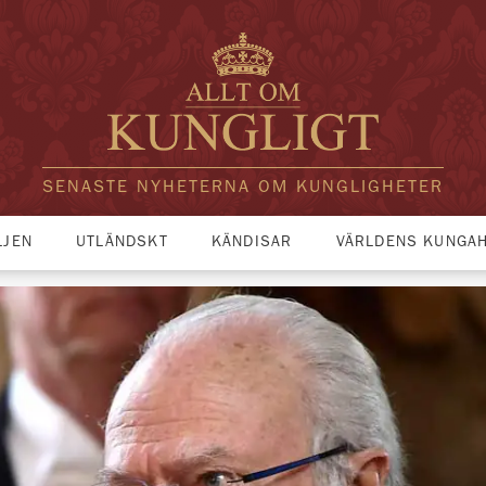
SENASTE NYHETERNA OM KUNGLIGHETER
LJEN
UTLÄNDSKT
KÄNDISAR
VÄRLDENS KUNGA