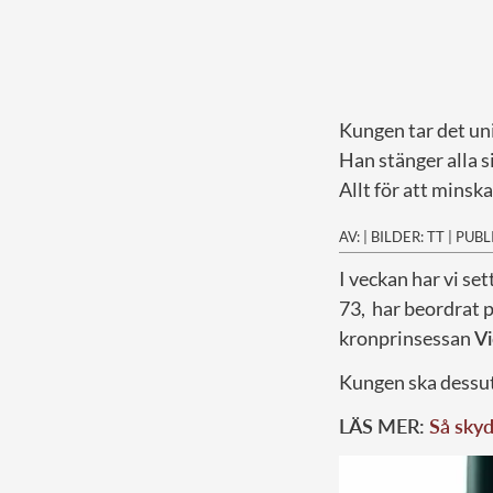
Kungen tar det uni
Han stänger alla si
Allt för att minsk
AV:
|
BILDER: TT
|
PUBL
I
veckan har vi set
73, har beordrat p
kronprinsessan
Vi
Kungen ska dessut
LÄS MER:
Så sky