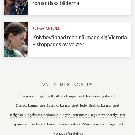
romantiska bilderna!
KUNGAFAMILJEN
Knivbeväpnad man närmade sig Victoria
– stoppades av vakter
VÄRLDENS KUNGAHUS
Svenska kungahuset
Brittiska kungahuset
Norska kungahuset
Danska kungahuset
Spanska kungahuset
Nederländska kungahuset
Belgiska kungahuset
Jordanska kungahuset
Luxemburgska storhertighuset
Japanska kejsarhuset
Thailändska kungahuset
Marockanska kungahuset
Monacos furstehus