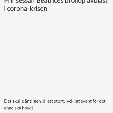
Prinsessan Beatrices bröllop avblåst
i corona-krisen
Norska kungahuset
Danska kungahuset
Spanska kungahuset
Nederländska kungahuset
Belgiska kungahuset
Jordanska kungahuset
Luxemburgska storhertighuset
Japanska kejsarhuset
Thailändska kungahuset
Marockanska kungahuset
Monacos furstehus
Det skulle äntligen bli ett stort, lyckligt event för det
engelska hovet.