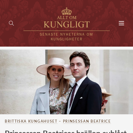
Toggl
navig
SENASTE NYHETERNA OM
KUNGLIGHETER
HEM
KUNGAFAMILJEN
UTLÄNDSKT
KÄNDISAR
VÄRLDENS KUNGAHUS
BRITTISKA KUNGAHUSET
–
PRINSESSAN BEATRICE
Svenska kungahuset
REDAKTION
Brittiska kungahuset