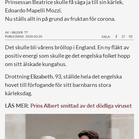
Prinsessan Beatrice skulle få säga ja till sin kärlek,
Edoardo Mapelli Mozzi.
Nu ställs allt in på grund av fruktan för corona.
AV:
|
BILDER: TT
PUBLICERAD: 2020-03-20
DELA:
D
et skulle bli vårens bröllop i England. En ny fläkt av
positiv energi som skulle ge det engelska folket hopp
om sitt älskade kungahus.
Drottning
Elizabeth
, 93, ställde hela det engelska
hovet till förfogande för sitt barnbarns stora
kärleksdag.
LÄS MER:
Prins Albert smittad av det dödliga viruset