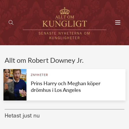
Toggl
navig
SENASTE NYHETERNA OM
KUNGLIGHETER
HEM
Allt om Robert Downey Jr.
KUNGAFAMILJEN
ZNYHETER
Prins Harry och Meghan köper
UTLÄNDSKT
drömhus i Los Angeles
KÄNDISAR
VÄRLDENS KUNGAHUS
Hetast just nu
Svenska kungahuset
REDAKTION
Brittiska kungahuset