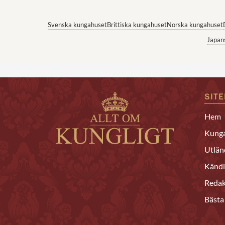
Svenska kungahuset
Brittiska kungahuset
Norska kungahuset
Japan
SIT
Hem
Kunga
Utlän
Kändi
Redak
Bästa