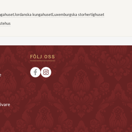
ngahuset
Jordanska kungahuset
Luxemburgska storhertighuset
stehus
FÖLJ OSS
e
ivare