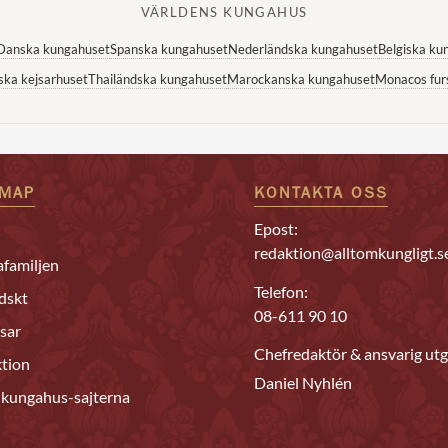
VÄRLDENS KUNGAHUS
Danska kungahuset
Spanska kungahuset
Nederländska kungahuset
Belgiska ku
ska kejsarhuset
Thailändska kungahuset
Marockanska kungahuset
Monacos fur
EMAP
KONTAKTA OSS
Epost:
redaktion@alltomkungligt.s
familjen
Telefon:
dskt
08-611 90 10
sar
Chefredaktör & ansvarig utg
tion
Daniel Nyhlén
 kungahus-sajterna