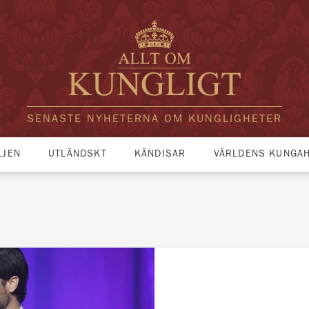
SENASTE NYHETERNA OM KUNGLIGHETER
LJEN
UTLÄNDSKT
KÄNDISAR
VÄRLDENS KUNGA