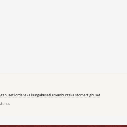
ngahuset
Jordanska kungahuset
Luxemburgska storhertighuset
stehus