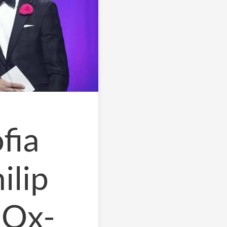
ofia
ilip
 Qx-