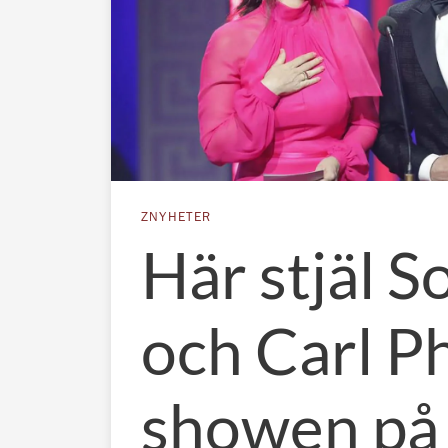
ZNYHETER
Här stjäl S
och Carl Ph
showen på