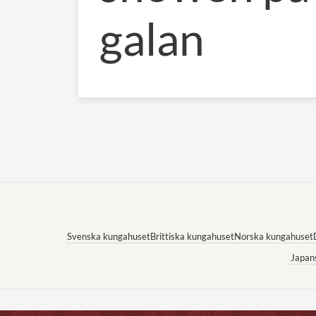
galan
Svenska kungahuset
Brittiska kungahuset
Norska kungahuset
Japan