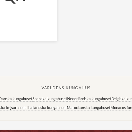
VÄRLDENS KUNGAHUS
Danska kungahuset
Spanska kungahuset
Nederländska kungahuset
Belgiska ku
ska kejsarhuset
Thailändska kungahuset
Marockanska kungahuset
Monacos fur