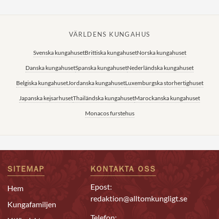
VÄRLDENS KUNGAHUS
Svenska kungahuset
Brittiska kungahuset
Norska kungahuset
Danska kungahuset
Spanska kungahuset
Nederländska kungahuset
Belgiska kungahuset
Jordanska kungahuset
Luxemburgska storhertighuset
Japanska kejsarhuset
Thailändska kungahuset
Marockanska kungahuset
Monacos furstehus
SITEMAP
KONTAKTA OSS
Epost:
Hem
redaktion@alltomkungligt.se
Kungafamiljen
Telefon: