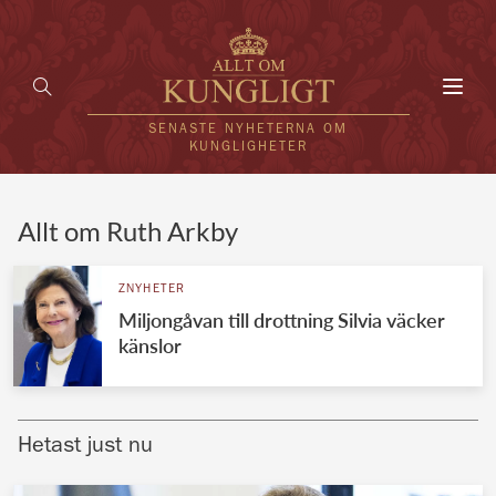
Toggl
navig
SENASTE NYHETERNA OM
KUNGLIGHETER
HEM
Allt om Ruth Arkby
KUNGAFAMILJEN
ZNYHETER
Miljongåvan till drottning Silvia väcker
UTLÄNDSKT
känslor
KÄNDISAR
VÄRLDENS KUNGAHUS
Hetast just nu
Svenska kungahuset
REDAKTION
Brittiska kungahuset