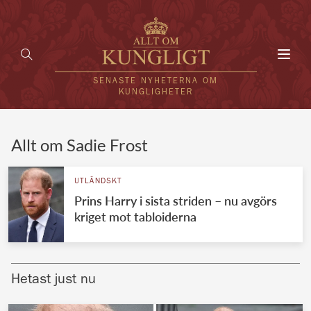
Toggl
navig
SENASTE NYHETERNA OM
KUNGLIGHETER
HEM
Allt om Sadie Frost
KUNGAFAMILJEN
UTLÄNDSKT
Prins Harry i sista striden – nu avgörs
UTLÄNDSKT
kriget mot tabloiderna
KÄNDISAR
VÄRLDENS KUNGAHUS
Hetast just nu
Svenska kungahuset
REDAKTION
Brittiska kungahuset