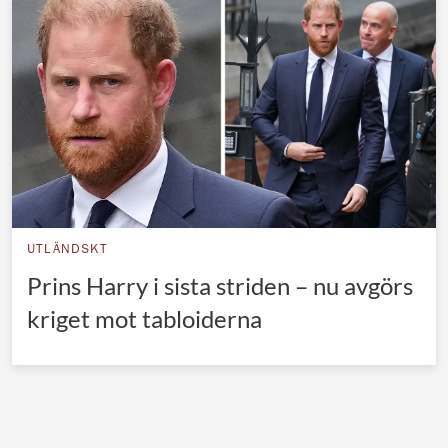
Norska kungahuset
Danska kungahuset
Spanska kungahuset
Nederländska kungahuset
Belgiska kungahuset
Jordanska kungahuset
Luxemburgska storhertighuset
UTLÄNDSKT
Japanska kejsarhuset
Prins Harry i sista striden – nu avgörs
kriget mot tabloiderna
Thailändska kungahuset
Marockanska kungahuset
Monacos furstehus