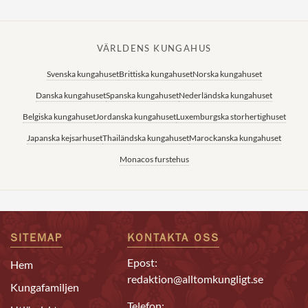
VÄRLDENS KUNGAHUS
Svenska kungahuset
Brittiska kungahuset
Norska kungahuset
Danska kungahuset
Spanska kungahuset
Nederländska kungahuset
Belgiska kungahuset
Jordanska kungahuset
Luxemburgska storhertighuset
Japanska kejsarhuset
Thailändska kungahuset
Marockanska kungahuset
Monacos furstehus
SITEMAP
KONTAKTA OSS
Epost:
Hem
redaktion@alltomkungligt.se
Kungafamiljen
Telefon: