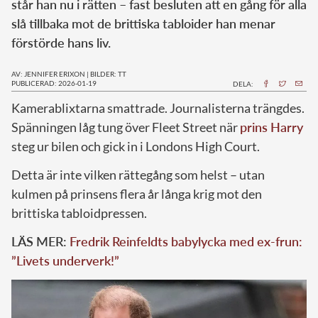
står han nu i rätten – fast besluten att en gång för alla
slå tillbaka mot de brittiska tabloider han menar
förstörde hans liv.
AV: JENNIFER ERIXON
|
BILDER: TT
PUBLICERAD: 2026-01-19
DELA:
Kamerablixtarna smattrade. Journalisterna trängdes.
Spänningen låg tung över Fleet Street när
prins Harry
steg ur bilen och gick in i Londons High Court.
Detta är inte vilken rättegång som helst – utan
kulmen på prinsens flera år långa krig mot den
brittiska tabloidpressen.
LÄS MER:
Fredrik Reinfeldts babylycka med ex-frun:
”Livets underverk!”