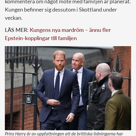
kommentera om något möte med familjen är planerat.
Kungen befinner sig dessutom i Skottland under
veckan.
LÄS MER:
Kungens nya mardröm – ännu fler
Epstein-kopplingar till familjen
Prins Harry är av uppfattningen att de brittiska tidningarna har