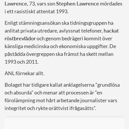
Lawrence
, 73, vars son
Stephen Lawrence
mördades
i ett rasistiskt attentat 1993.
Enligt stämningsansökan ska tidningsgruppen ha
anlitat privata utredare, avlyssnat telefoner,
hackat
röstbrevlådor
och genom bedrägeri kommit över
känsliga medicinska och ekonomiska uppgifter. De
påstådda övergreppen ska främst ha skett mellan
1993 och 2011.
ANL förnekar allt.
Bolaget har tidigare kallat anklagelserna ”grundlösa
och absurda” och menar att processen är ”en
förolämpning mot hårt arbetande journalister vars
integritet och rykte orättvist ifrågasätts”.