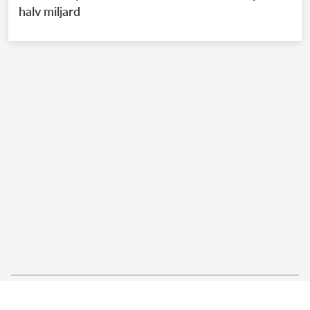
halv miljard
Senaste nyheter