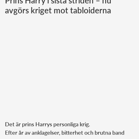
Prins Harry i sista striden – nu
avgörs kriget mot tabloiderna
Norska kungahuset
Danska kungahuset
Spanska kungahuset
Nederländska kungahuset
Belgiska kungahuset
Jordanska kungahuset
Luxemburgska storhertighuset
Japanska kejsarhuset
Thailändska kungahuset
Marockanska kungahuset
Monacos furstehus
Det är prins Harrys personliga krig.
Efter år av anklagelser, bitterhet och brutna band