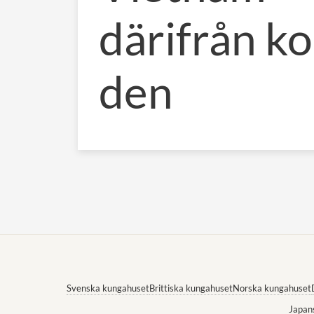
därifrån 
den
Svenska kungahuset
Brittiska kungahuset
Norska kungahuset
Japan