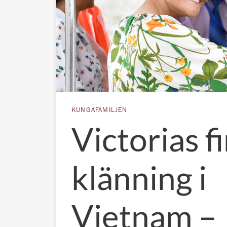
KUNGAFAMILJEN
Victorias f
klänning i
Vietnam –