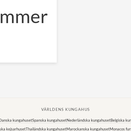
kommer
VÄRLDENS KUNGAHUS
Danska kungahuset
Spanska kungahuset
Nederländska kungahuset
Belgiska ku
ska kejsarhuset
Thailändska kungahuset
Marockanska kungahuset
Monacos fur