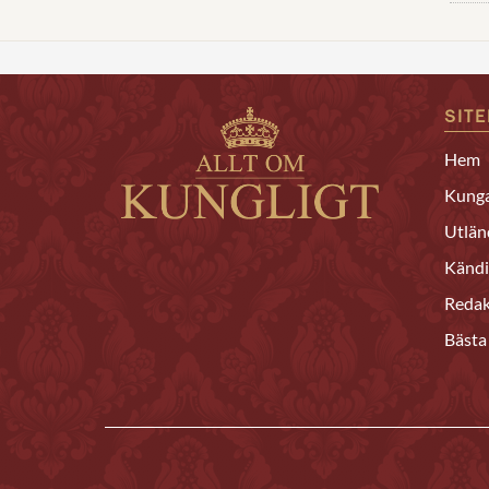
SIT
Hem
Kunga
Utlän
Kändi
Redak
Bästa