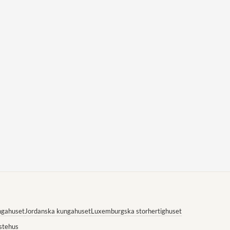
ngahuset
Jordanska kungahuset
Luxemburgska storhertighuset
stehus