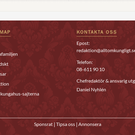
EMAP
KONTAKTA OSS
Epost:
redaktion@alltomkungligt.s
familjen
Telefon:
dskt
08-611 90 10
sar
Chefredaktör & ansvarig utg
tion
Daniel Nyhlén
 kungahus-sajterna
|
|
Sponsrat
Tipsa oss
Annonsera