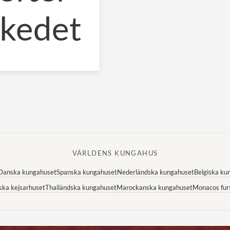
skedet
VÄRLDENS KUNGAHUS
Danska kungahuset
Spanska kungahuset
Nederländska kungahuset
Belgiska ku
ska kejsarhuset
Thailändska kungahuset
Marockanska kungahuset
Monacos fur