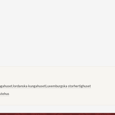
ngahuset
Jordanska kungahuset
Luxemburgska storhertighuset
stehus