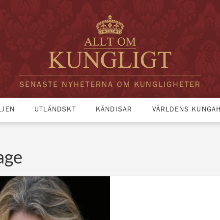
SENASTE NYHETERNA OM KUNGLIGHETER
LJEN
UTLÄNDSKT
KÄNDISAR
VÄRLDENS KUNGA
age