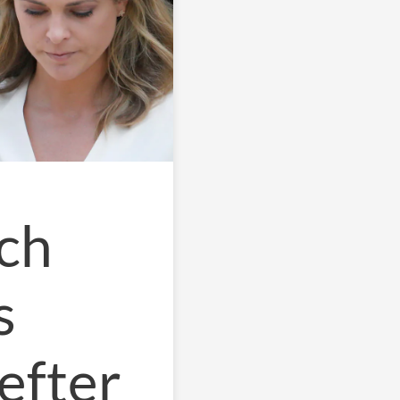
och
s
efter