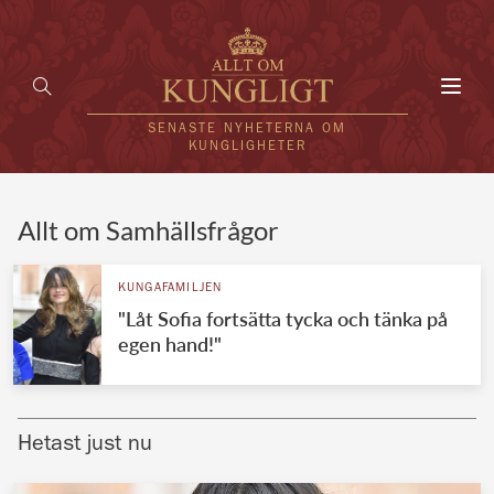
Toggl
navig
SENASTE NYHETERNA OM
KUNGLIGHETER
HEM
Allt om Samhällsfrågor
KUNGAFAMILJEN
KUNGAFAMILJEN
"Låt Sofia fortsätta tycka och tänka på
UTLÄNDSKT
egen hand!"
KÄNDISAR
VÄRLDENS KUNGAHUS
Hetast just nu
Svenska kungahuset
REDAKTION
Brittiska kungahuset