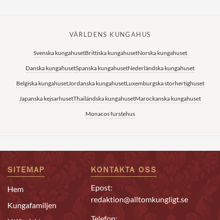
VÄRLDENS KUNGAHUS
Svenska kungahuset
Brittiska kungahuset
Norska kungahuset
Danska kungahuset
Spanska kungahuset
Nederländska kungahuset
Belgiska kungahuset
Jordanska kungahuset
Luxemburgska storhertighuset
Japanska kejsarhuset
Thailändska kungahuset
Marockanska kungahuset
Monacos furstehus
SITEMAP
KONTAKTA OSS
Epost:
Hem
redaktion@alltomkungligt.se
Kungafamiljen
Telefon: