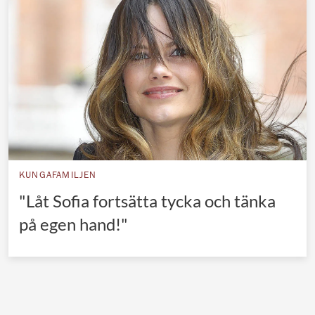
Norska kungahuset
Danska kungahuset
Spanska kungahuset
Nederländska kungahuset
Belgiska kungahuset
Jordanska kungahuset
Luxemburgska storhertighuset
KUNGAFAMILJEN
Japanska kejsarhuset
"Låt Sofia fortsätta tycka och tänka
på egen hand!"
Thailändska kungahuset
Marockanska kungahuset
Monacos furstehus