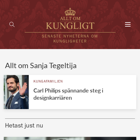
Toggl
navig
SENASTE NYHETERNA OM
KUNGLIGHETER
HEM
Allt om Sanja Tegeltija
KUNGAFAMILJEN
KUNGAFAMILJEN
Carl Philips spännande steg i
UTLÄNDSKT
designkarriären
KÄNDISAR
VÄRLDENS KUNGAHUS
Hetast just nu
Svenska kungahuset
REDAKTION
Brittiska kungahuset