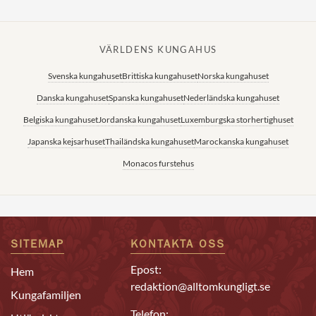
VÄRLDENS KUNGAHUS
Svenska kungahuset
Brittiska kungahuset
Norska kungahuset
Danska kungahuset
Spanska kungahuset
Nederländska kungahuset
Belgiska kungahuset
Jordanska kungahuset
Luxemburgska storhertighuset
Japanska kejsarhuset
Thailändska kungahuset
Marockanska kungahuset
Monacos furstehus
SITEMAP
KONTAKTA OSS
Epost:
Hem
redaktion@alltomkungligt.se
Kungafamiljen
Telefon: