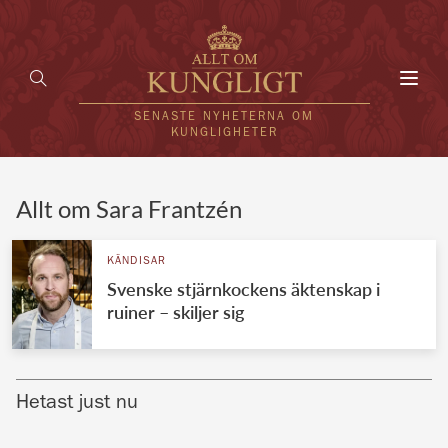
Toggl
navig
SENASTE NYHETERNA OM
KUNGLIGHETER
HEM
Allt om Sara Frantzén
KUNGAFAMILJEN
KÄNDISAR
Svenske stjärnkockens äktenskap i
UTLÄNDSKT
ruiner – skiljer sig
KÄNDISAR
VÄRLDENS KUNGAHUS
Hetast just nu
Svenska kungahuset
REDAKTION
Brittiska kungahuset