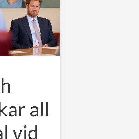
ch
ar all
l vid