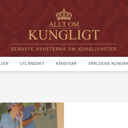
SENASTE NYHETERNA OM KUNGLIGHETER
LJEN
UTLÄNDSKT
KÄNDISAR
VÄRLDENS KUNGA