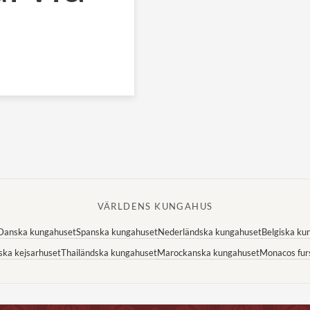
VÄRLDENS KUNGAHUS
Danska kungahuset
Spanska kungahuset
Nederländska kungahuset
Belgiska ku
ska kejsarhuset
Thailändska kungahuset
Marockanska kungahuset
Monacos fur