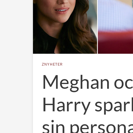
ZNYHETER
Meghan o
Harry spark
sin persona