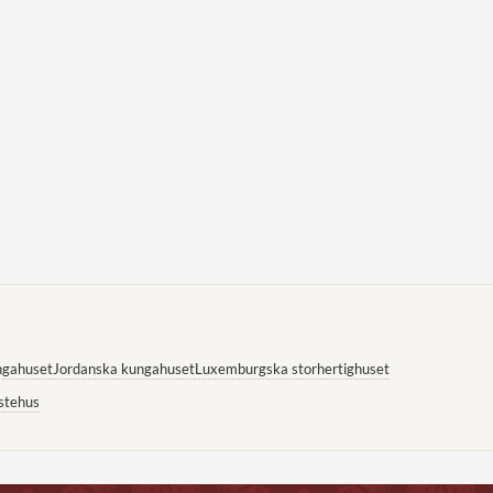
ngahuset
Jordanska kungahuset
Luxemburgska storhertighuset
stehus