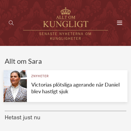
Toggl
navig
SENASTE NYHETERNA OM
KUNGLIGHETER
HEM
Allt om Sara
KUNGAFAMILJEN
ZNYHETER
Victorias plötsliga agerande när Daniel
UTLÄNDSKT
blev hastigt sjuk
KÄNDISAR
VÄRLDENS KUNGAHUS
Hetast just nu
Svenska kungahuset
REDAKTION
Brittiska kungahuset