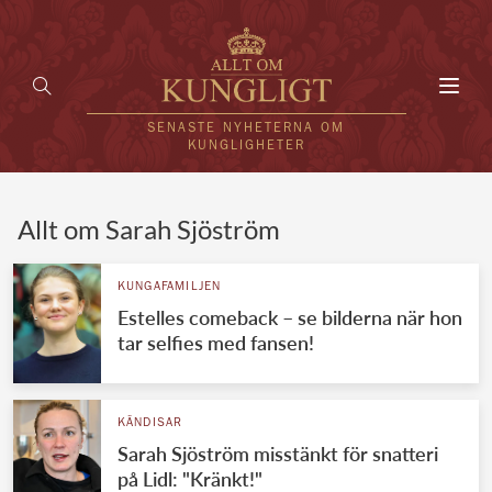
Toggl
navig
SENASTE NYHETERNA OM
KUNGLIGHETER
HEM
Allt om Sarah Sjöström
KUNGAFAMILJEN
KUNGAFAMILJEN
Estelles comeback – se bilderna när hon
UTLÄNDSKT
tar selfies med fansen!
KÄNDISAR
VÄRLDENS KUNGAHUS
KÄNDISAR
Sarah Sjöström misstänkt för snatteri
Svenska kungahuset
REDAKTION
på Lidl: "Kränkt!"
Brittiska kungahuset