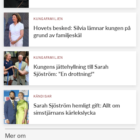
Norska kungahuset
KUNGAFAMILJEN
Danska kungahuset
Hovets besked: Silvia lämnar kungen på
Spanska kungahuset
grund av familjeskäl
Nederländska kungahuset
Belgiska kungahuset
KUNGAFAMILJEN
Jordanska kungahuset
Kungens jättehyllning till Sarah
Sjöström: "En drottning!"
Luxemburgska storhertighuset
Japanska kejsarhuset
KÄNDISAR
Thailändska kungahuset
Sarah Sjöström hemligt gift: Allt om
Marockanska kungahuset
simstjärnans kärlekslycka
Monacos furstehus
Mer om