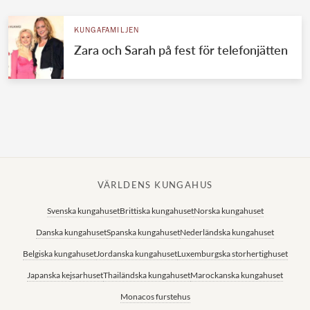
KUNGAFAMILJEN
Zara och Sarah på fest för telefonjätten
VÄRLDENS KUNGAHUS
Svenska kungahuset
Brittiska kungahuset
Norska kungahuset
Danska kungahuset
Spanska kungahuset
Nederländska kungahuset
Belgiska kungahuset
Jordanska kungahuset
Luxemburgska storhertighuset
Japanska kejsarhuset
Thailändska kungahuset
Marockanska kungahuset
Monacos furstehus