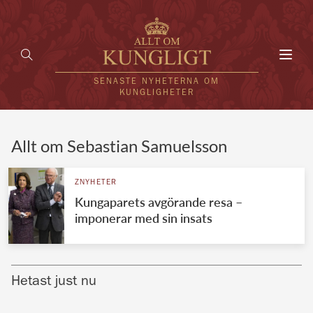
Toggl
navig
SENASTE NYHETERNA OM
KUNGLIGHETER
HEM
Allt om Sebastian Samuelsson
KUNGAFAMILJEN
ZNYHETER
Kungaparets avgörande resa –
UTLÄNDSKT
imponerar med sin insats
KÄNDISAR
VÄRLDENS KUNGAHUS
Hetast just nu
Svenska kungahuset
REDAKTION
Brittiska kungahuset