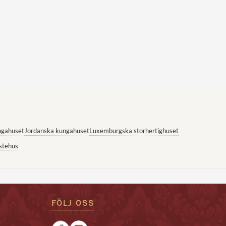
ngahuset
Jordanska kungahuset
Luxemburgska storhertighuset
stehus
FÖLJ OSS