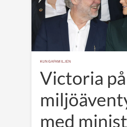
KUNGAFAMILJEN
Victoria på
miljöävent
med minis