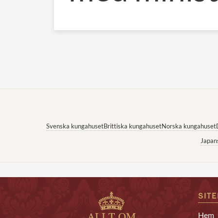
Svenska kungahuset
Brittiska kungahuset
Norska kungahuset
Japan
SIT
Hem