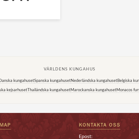
VÄRLDENS KUNGAHUS
Danska kungahuset
Spanska kungahuset
Nederländska kungahuset
Belgiska ku
ska kejsarhuset
Thailändska kungahuset
Marockanska kungahuset
Monacos fur
EMAP
KONTAKTA OSS
Epost: