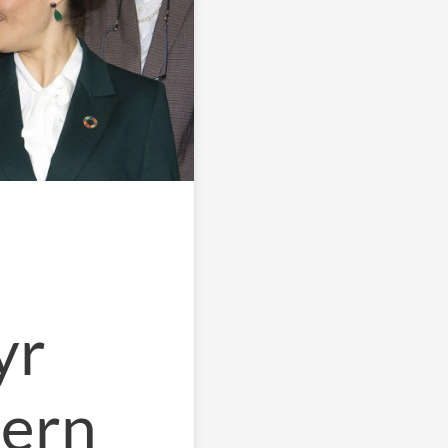
yr
tern