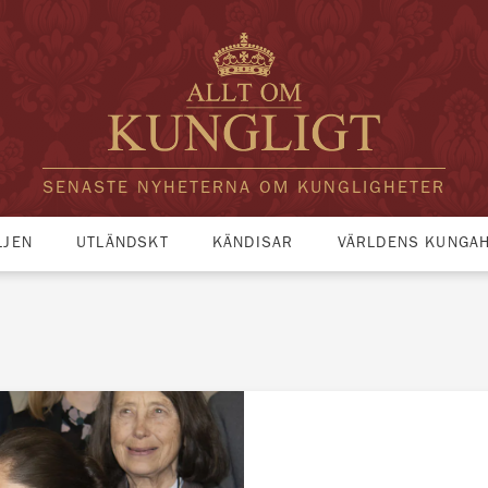
SENASTE NYHETERNA OM KUNGLIGHETER
LJEN
UTLÄNDSKT
KÄNDISAR
VÄRLDENS KUNGA