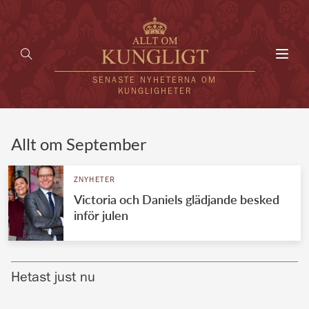
Toggl
navig
SENASTE NYHETERNA OM
KUNGLIGHETER
HEM
Allt om September
KUNGAFAMILJEN
ZNYHETER
Victoria och Daniels glädjande besked
UTLÄNDSKT
inför julen
KÄNDISAR
VÄRLDENS KUNGAHUS
Hetast just nu
Svenska kungahuset
REDAKTION
Brittiska kungahuset