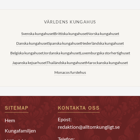
VÄRLDENS KUNGAHUS
Svenska kungahuset
Brittiska kungahuset
Norska kungahuset
Danska kungahuset
Spanska kungahuset
Nederländska kungahuset
Belgiska kungahuset
Jordanska kungahuset
Luxemburgska storhertighuset
Japanska kejsarhuset
Thailändska kungahuset
Marockanska kungahuset
Monacos furstehus
SITEMAP
KONTAKTA OSS
Epost:
Hem
redaktion@alltomkungligt.se
Kungafamiljen
Telefon: