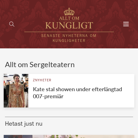
Toggl
navig
SENASTE NYHETERNA OM
KUNGLIGHETER
HEM
Allt om Sergelteatern
KUNGAFAMILJEN
ZNYHETER
Kate stal showen under efterlängtad
UTLÄNDSKT
007-premiär
KÄNDISAR
VÄRLDENS KUNGAHUS
Hetast just nu
Svenska kungahuset
REDAKTION
Brittiska kungahuset