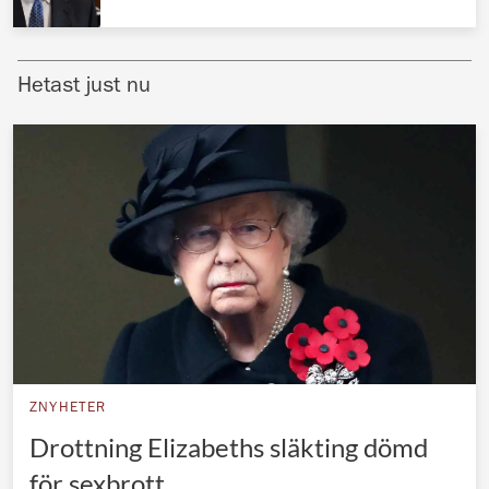
Norska kungahuset
Danska kungahuset
Hetast just nu
Spanska kungahuset
Nederländska kungahuset
Belgiska kungahuset
Jordanska kungahuset
Luxemburgska storhertighuset
Japanska kejsarhuset
Thailändska kungahuset
Marockanska kungahuset
ZNYHETER
Monacos furstehus
Drottning Elizabeths släkting dömd
för sexbrott