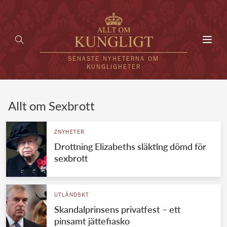
Toggl
navig
SENASTE NYHETERNA OM
KUNGLIGHETER
HEM
Allt om Sexbrott
KUNGAFAMILJEN
ZNYHETER
Drottning Elizabeths släkting dömd för
UTLÄNDSKT
sexbrott
KÄNDISAR
VÄRLDENS KUNGAHUS
UTLÄNDSKT
Skandalprinsens privatfest – ett
Svenska kungahuset
REDAKTION
pinsamt jättefiasko
Brittiska kungahuset