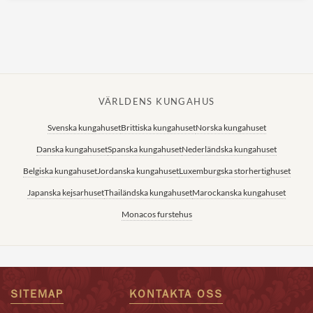
VÄRLDENS KUNGAHUS
Svenska kungahuset
Brittiska kungahuset
Norska kungahuset
Danska kungahuset
Spanska kungahuset
Nederländska kungahuset
Belgiska kungahuset
Jordanska kungahuset
Luxemburgska storhertighuset
Japanska kejsarhuset
Thailändska kungahuset
Marockanska kungahuset
Monacos furstehus
SITEMAP
KONTAKTA OSS