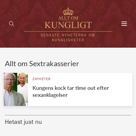
Toggl
navig
SENASTE NYHETERNA OM
KUNGLIGHETER
HEM
Allt om Sextrakasserier
KUNGAFAMILJEN
ZNYHETER
Kungens kock tar time out efter
UTLÄNDSKT
sexanklagelser
KÄNDISAR
VÄRLDENS KUNGAHUS
Hetast just nu
Svenska kungahuset
REDAKTION
Brittiska kungahuset