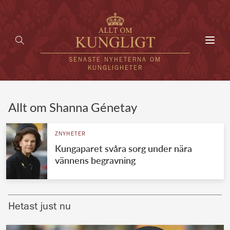
Toggl
navig
SENASTE NYHETERNA OM
KUNGLIGHETER
HEM
Allt om Shanna Génetay
KUNGAFAMILJEN
ZNYHETER
Kungaparet svåra sorg under nära
UTLÄNDSKT
vännens begravning
KÄNDISAR
VÄRLDENS KUNGAHUS
Hetast just nu
Svenska kungahuset
REDAKTION
Brittiska kungahuset