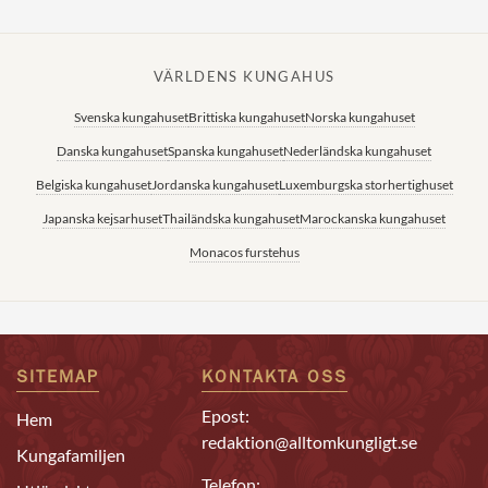
VÄRLDENS KUNGAHUS
Svenska kungahuset
Brittiska kungahuset
Norska kungahuset
Danska kungahuset
Spanska kungahuset
Nederländska kungahuset
Belgiska kungahuset
Jordanska kungahuset
Luxemburgska storhertighuset
Japanska kejsarhuset
Thailändska kungahuset
Marockanska kungahuset
Monacos furstehus
SITEMAP
KONTAKTA OSS
Epost:
Hem
redaktion@alltomkungligt.se
Kungafamiljen
Telefon: