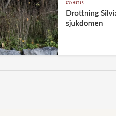
ZNYHETER
Drottning Silv
sjukdomen