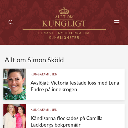
Toggl
navig
SENASTE NYHETERNA OM
KUNGLIGHETER
HEM
Allt om Simon Sköld
KUNGAFAMILJEN
KUNGAFAMILJEN
Avslöjat: Victoria festade loss med Lena
UTLÄNDSKT
Endre på innekrogen
KÄNDISAR
VÄRLDENS KUNGAHUS
KUNGAFAMILJEN
Kändisarna flockades på Camilla
Svenska kungahuset
REDAKTION
Läckbergs bokpremiär
Brittiska kungahuset