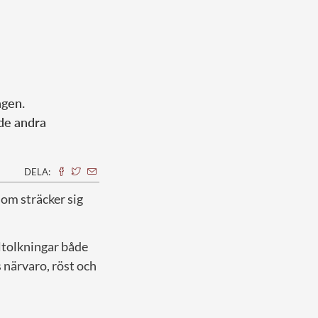
agen.
 de andra
DELA:
som sträcker sig
ltolkningar både
 närvaro, röst och