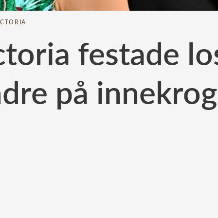
ICTORIA
ictoria festade l
dre på innekro