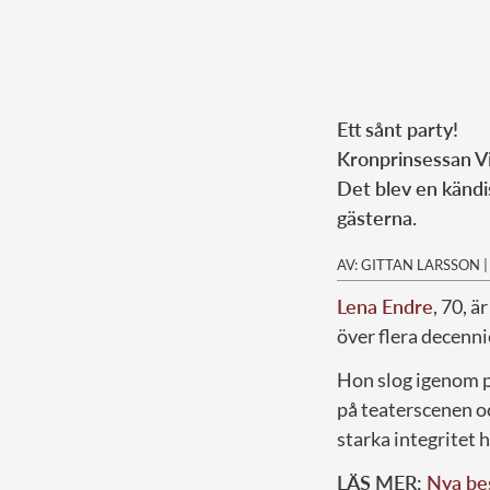
Ett sånt party!
Kronprinsessan Vi
Det blev en kändis
gästerna.
AV: GITTAN LARSSON
Lena Endre
, 70, 
över flera decenni
Hon slog igenom p
på teaterscenen oc
starka integritet h
LÄS MER:
Nya bes