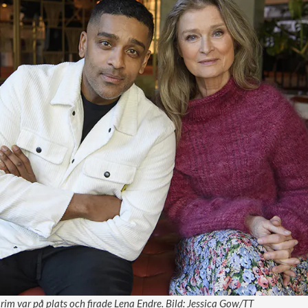
im var på plats och firade Lena Endre. Bild: Jessica Gow/TT