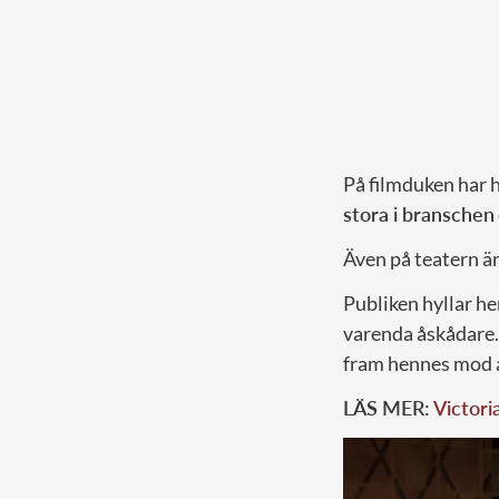
På filmduken har h
stora i branschen
Även på teatern är
Publiken hyllar he
varenda åskådare. 
fram hennes mod a
LÄS MER:
Victori