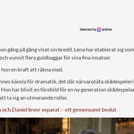
on gång på gång visat sin bredd. Lena har etablerat sig so
och vunnit flera guldbaggar för sina fina insatser.
 hon en kraft att räkna med.
nnes känsla för dramatik, det där närvarotäta skådespeler
Hon har blivit en förebild för en ny generation skådespelar
tt ta sig an utmanande roller.
a och Daniel lever separat – ett gemensamt beslut