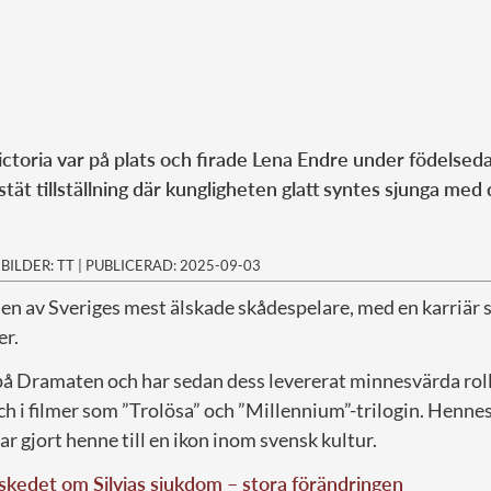
ctoria var på plats och firade Lena Endre under födelsed
tät tillställning där kungligheten glatt syntes sjunga med
|
BILDER: TT
|
PUBLICERAD: 2025-09-03
är en av Sveriges mest älskade skådespelare, med en karriär 
er.
å Dramaten och har sedan dess levererat minnesvärda rol
h i filmer som ”Trolösa” och ”Millennium”-trilogin. Hennes
ar gjort henne till en ikon inom svensk kultur.
kedet om Silvias sjukdom – stora förändringen