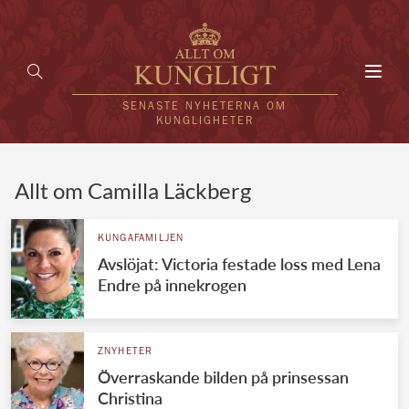
Toggl
navig
SENASTE NYHETERNA OM
KUNGLIGHETER
HEM
Allt om Camilla Läckberg
KUNGAFAMILJEN
KUNGAFAMILJEN
Avslöjat: Victoria festade loss med Lena
UTLÄNDSKT
Endre på innekrogen
KÄNDISAR
VÄRLDENS KUNGAHUS
ZNYHETER
Överraskande bilden på prinsessan
Svenska kungahuset
REDAKTION
Christina
Brittiska kungahuset