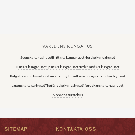
VÄRLDENS KUNGAHUS
Svenska kungahuset
Brittiska kungahuset
Norska kungahuset
Danska kungahuset
Spanska kungahuset
Nederländska kungahuset
Belgiska kungahuset
Jordanska kungahuset
Luxemburgska storhertighuset
Japanska kejsarhuset
Thailändska kungahuset
Marockanska kungahuset
Monacos furstehus
SITEMAP
KONTAKTA OSS