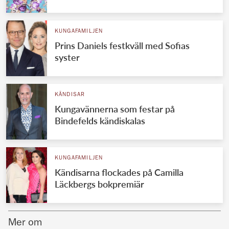
Norska kungahuset
KUNGAFAMILJEN
Danska kungahuset
Prins Daniels festkväll med Sofias
Spanska kungahuset
syster
Nederländska kungahuset
Belgiska kungahuset
KÄNDISAR
Jordanska kungahuset
Kungavännerna som festar på
Bindefelds kändiskalas
Luxemburgska storhertighuset
Japanska kejsarhuset
KUNGAFAMILJEN
Thailändska kungahuset
Kändisarna flockades på Camilla
Marockanska kungahuset
Läckbergs bokpremiär
Monacos furstehus
Mer om